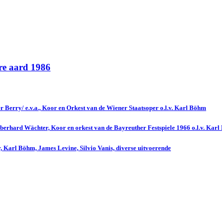
re aard 1986
 Berry/ e.v.a., Koor en Orkest van de Wiener Staatsoper o.l.v. Karl Böhm
erhard Wächter, Koor en orkest van de Bayreuther Festspiele 1966 o.l.v. Kar
, Karl Böhm, James Levine, Silvio Vanis, diverse uitvoerende