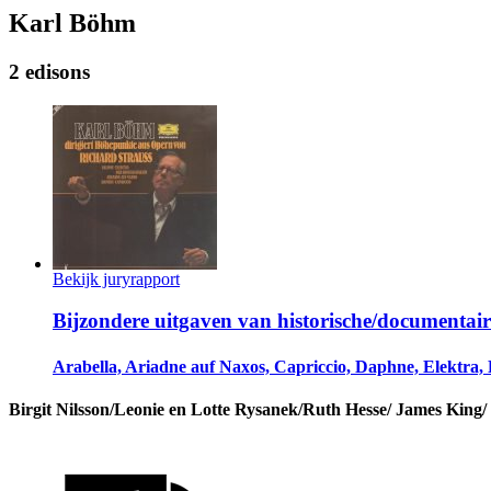
Karl Böhm
2 edisons
Bekijk juryrapport
Bijzondere uitgaven van historische/documentai
Arabella, Ariadne auf Naxos, Capriccio, Daphne, Elektra, 
Birgit Nilsson/Leonie en Lotte Rysanek/Ruth Hesse/ James King/ 