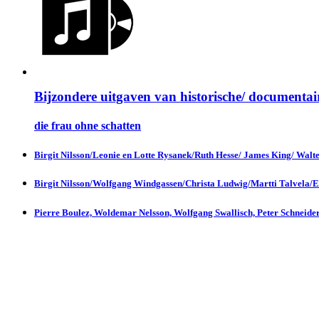
Bijzondere uitgaven van historische/ documentai
die frau ohne schatten
Birgit Nilsson/Leonie en Lotte Rysanek/Ruth Hesse/ James King/ Walter
Birgit Nilsson/Wolfgang Windgassen/Christa Ludwig/Martti Talvela/Eb
Pierre Boulez, Woldemar Nelsson, Wolfgang Swallisch, Peter Schneider