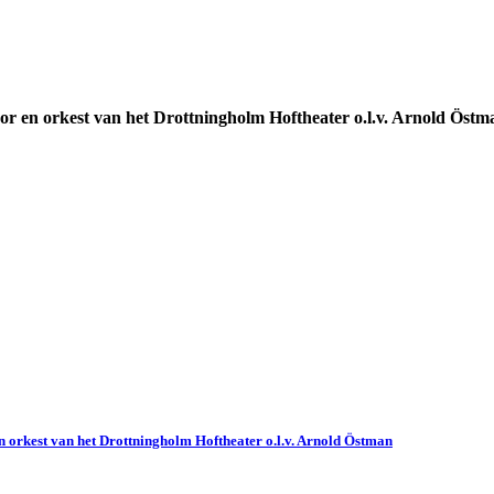
 en orkest van het Drottningholm Hoftheater o.l.v. Arnold Östm
rkest van het Drottningholm Hoftheater o.l.v. Arnold Östman