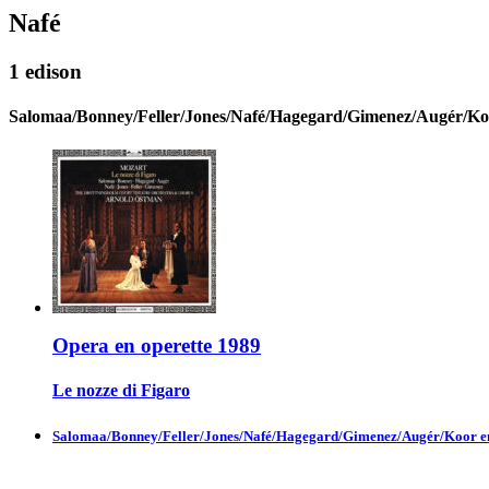
Nafé
1 edison
Salomaa/Bonney/Feller/Jones/Nafé/Hagegard/Gimenez/Augér/Koor
Opera en operette 1989
Le nozze di Figaro
Salomaa/Bonney/Feller/Jones/Nafé/Hagegard/Gimenez/Augér/Koor en o