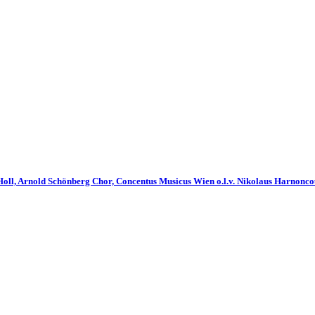
Holl, Arnold Schönberg Chor, Concentus Musicus Wien o.l.v. Nikolaus Harnonco