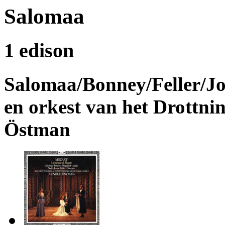
Salomaa
1 edison
Salomaa/Bonney/Feller/J
en orkest van het Drottni
Östman