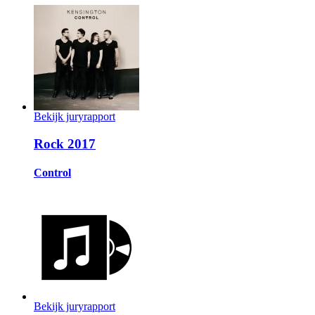
Bekijk juryrapport
Rock 2017
Control
Bekijk juryrapport