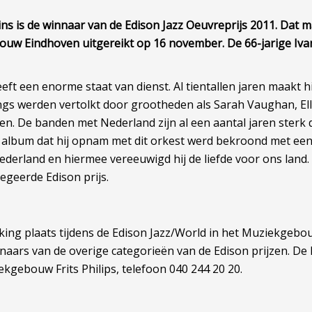
ns is de winnaar van de Edison Jazz Oeuvreprijs 2011. Dat 
bouw Eindhoven uitgereikt op 16 november. De 66-jarige Ivan
eeft een enorme staat van dienst. Al tientallen jaren maakt 
ngs werden vertolkt door grootheden als Sarah Vaughan, Ell
en. De banden met Nederland zijn al een aantal jaren ster
 album dat hij opnam met dit orkest werd bekroond met een
derland en hiermee vereeuwigd hij de liefde voor ons land. I
egeerde Edison prijs.
ng plaats tijdens de Edison Jazz/World in het Muziekgebouw
naars van de overige categorieën van de Edison prijzen. De
kgebouw Frits Philips, telefoon 040 244 20 20.