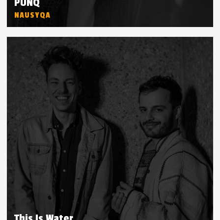
PUNQ
NAUSYQA
This Is Water