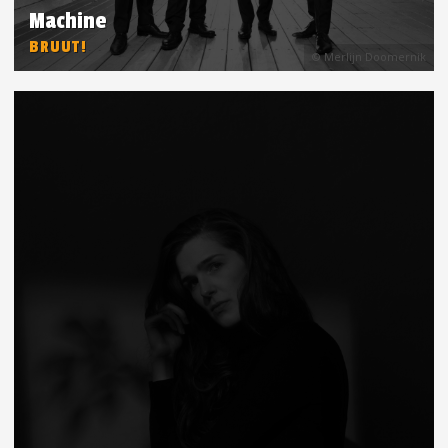
Machine
BRUUT!
© Merlijn Doomernik