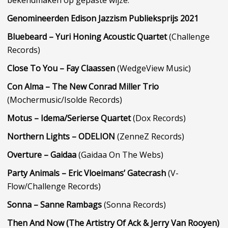
bekendmaken op gepaste wijze.
Genomineerden Edison Jazzism Publieksprijs 2021
Bluebeard – Yuri Honing Acoustic Quartet
(Challenge
Records)
Close To You – Fay Claassen
(WedgeView Music)
Con Alma – The New Conrad Miller Trio
(Mochermusic/Isolde Records)
Motus – Idema/Serierse Quartet
(Dox Records)
Northern Lights – ODELION
(ZenneZ Records)
Overture – Gaidaa
(Gaidaa On The Webs)
Party Animals – Eric Vloeimans’ Gatecrash
(V-
Flow/Challenge Records)
Sonna – Sanne Rambags
(Sonna Records)
Then And Now (The Artistry Of Ack & Jerry
Van Rooyen)