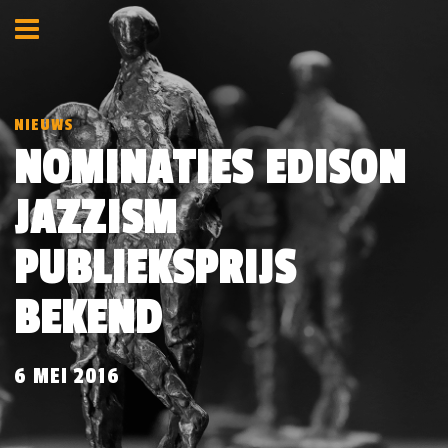
NIEUWS
NOMINATIES EDISON
JAZZISM
PUBLIEKSPRIJS
BEKEND
6 MEI 2016