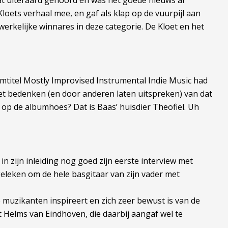
at uiteraard gehoord en was het goede nieuws al
loets verhaal mee, en gaf als klap op de vuurpijl aan
erkelijke winnares in deze categorie. De Kloet en het
bumtitel Mostly Improvised Instrumental Indie Music had
het bedenken (en door anderen laten uitspreken) van dat
k op de albumhoes? Dat is Baas’ huisdier Theofiel. Uh
 zijn inleiding nog goed zijn eerste interview met
geleken om de hele basgitaar van zijn vader met
muzikanten inspireert en zich zeer bewust is van de
 Helms van Eindhoven, die daarbij aangaf wel te