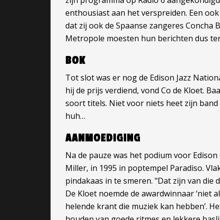
zijn programma op Radio 6 aangekondigd d
enthousiast aan het verspreiden. Een ook i
dat zij ook de Spaanse zangeres Concha Bu
Metropole moesten hun berichten dus te
BOK
Tot slot was er nog de Edison Jazz Nationa
hij de prijs verdiend, vond Co de Kloet. 
soort titels. Niet voor niets heet zijn ba
huh…
AANMOEDIGING
Na de pauze was het podium voor Edison Oe
Miller, in 1995 in poptempel Paradiso. Vl
pindakaas in te smeren. "Dat zijn van die d
De Kloet noemde de awardwinnaar ‘niet al
helende krant die muziek kan hebben’. He
houden van goede ritmes en lekkere basli