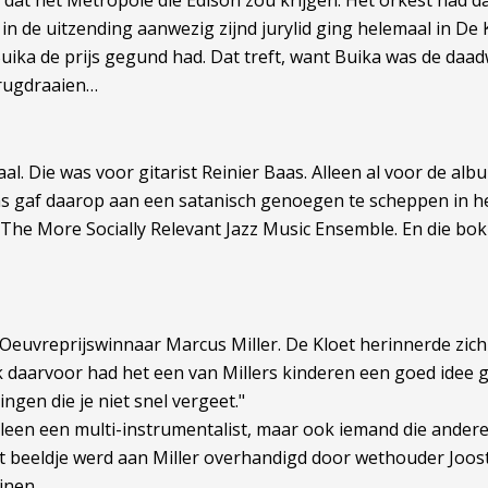
at het Metropole die Edison zou krijgen. Het orkest had d
n de uitzending aanwezig zijnd jurylid ging helemaal in De K
ika de prijs gegund had. Dat treft, want Buika was de daadw
rugdraaien…
al. Die was voor gitarist Reinier Baas. Alleen al voor de al
Baas gaf daarop aan een satanisch genoegen te scheppen in 
nd The More Socially Relevant Jazz Music Ensemble. En die bo
uvreprijswinnaar Marcus Miller. De Kloet herinnerde zich in
ak daarvoor had het een van Millers kinderen een goed idee 
ingen die je niet snel vergeet."
leen een multi-instrumentalist, maar ook iemand die andere 
t beeldje werd aan Miller overhandigd door wethouder Joost
jnen.