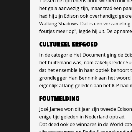
Tussen de optredens door werden ook de pr
het gala aanwezig zijn, maar trad een pa
had hij zijn Edison ook overhandigd gekre
Walking Shadows. Dat is een verzameling 
foutjes meer op", legde hij uit. De opna
CULTUREEL ERFGOED
In de categorie Het Document ging de Ed
het buitenland was, nam zakelijk leider S
dat het ensemble in haar optiek behoort t
grondlegger Han Bennink aan het woord. Hij
eigenlijk al lang geleden aan het ICP ha
FOUTMELDING
José James won dit jaar zijn tweede Ediso
enige tijd geleden in Nederland optrad.
Dat deed ook de winnares in de World-categ