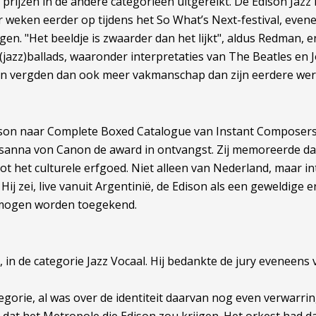
ijzen in de andere categorieën uitgereikt. De Edison Jazz 
ar weken eerder op tijdens het So What’s Next-festival, eve
gen. "Het beeldje is zwaarder dan het lijkt", aldus Redman, 
(jazz)ballads, waaronder interpretaties van The Beatles en 
men vergden dan ook meer vakmanschap dan zijn eerdere werk
ison naar Complete Boxed Catalogue van Instant Composers 
usanna von Canon de award in ontvangst. Zij memoreerde dat
ot het culturele erfgoed. Niet alleen van Nederland, maar 
 zei, live vanuit Argentinië, de Edison als een geweldige e
d mogen worden toegekend.
n, in de categorie Jazz Vocaal. Hij bedankte de jury evenee
orie, al was over de identiteit daarvan nog even verwarring.