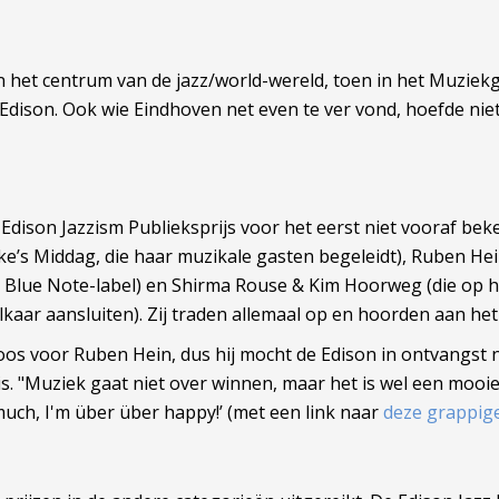
het centrum van de jazz/world-wereld, toen in het Muziek
Edison. Ook wie Eindhoven net even te ver vond, hoefde nie
e Edison Jazzism Publieksprijs voor het eerst niet vooraf
’s Middag, die haar muzikale gasten begeleidt), Ruben Hein
 Blue Note-label) en Shirma Rouse & Kim Hoorweg (die op 
lkaar aansluiten). Zij traden allemaal op en hoorden aan het
oos voor Ruben Hein, dus hij mocht de Edison in ontvangst ne
e is. "Muziek gaat niet over winnen, maar het is wel een mooi
o much, I'm über über happy!’ (met een link naar
deze grappige