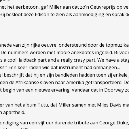
et het eerbetoon, gaf Miller aan dat zo’n Oeuvreprijs op v
Hij besloot deze Edison te zien als aanmoediging en sprak 
nede van zijn rijke oeuvre, ondersteund door de topmuzikan
. De nummers werden met mooie anekdotes ingeleid. Bijvoorb
 a cool, laidback part and a really crazy part. We have a stage
e bass." Eén keer raden wie dat instrument had omhangen…
l beschrijft dat hij en zijn bandleden hadden toen zij enkel
rden de Afrikaanse slaven naar Amerika getransporteerd. De
et begin van een nieuwe ervaring. Vandaar dat in Doorway z
r van het album Tutu, dat Miller samen met Miles Davis ma
n apartheid.
ondiging van een vijf uur durende tribute aan George Duke,