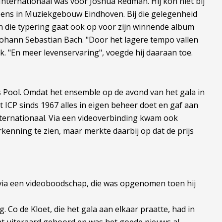
Internationaal was voor Joshua Redman. Hij kon niet bij
neens in Muziekgebouw Eindhoven. Bij die gelegenheid
en die typering gaat ook op voor zijn winnende album
Johann Sebastian Bach. "Door het lagere tempo vallen
. "En meer levenservaring", voegde hij daaraan toe.
Pool. Omdat het ensemble op de avond van het gala in
 ICP sinds 1967 alles in eigen beheer doet en gaf aan
internationaal. Via een videoverbinding kwam ook
rkenning te zien, maar merkte daarbij op dat de prijs
ns via een videoboodschap, die was opgenomen toen hij
 Co de Kloet, die het gala aan elkaar praatte, had in