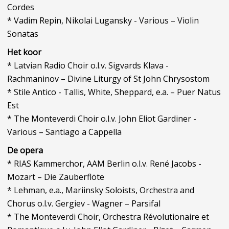
Cordes
* Vadim Repin, Nikolai Lugansky - Various – Violin
Sonatas
Het koor
* Latvian Radio Choir o.l.v. Sigvards Klava -
Rachmaninov – Divine Liturgy of St John Chrysostom
* Stile Antico - Tallis, White, Sheppard, e.a. – Puer Natus
Est
* The Monteverdi Choir o.l.v. John Eliot Gardiner -
Various – Santiago a Cappella
De opera
* RIAS Kammerchor, AAM Berlin o.l.v. René Jacobs -
Mozart – Die Zauberflöte
* Lehman, e.a., Mariinsky Soloists, Orchestra and
Chorus o.l.v. Gergiev - Wagner – Parsifal
* The Monteverdi Choir, Orchestra Révolutionaire et