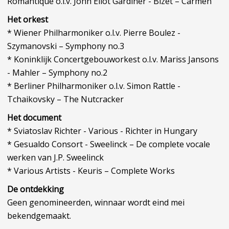
Romantique o.l.v. John Eliot Gardiner - Bizet – Carmen
Het orkest
* Wiener Philharmoniker o.l.v. Pierre Boulez -
Szymanovski – Symphony no.3
* Koninklijk Concertgebouworkest o.l.v. Mariss Jansons
- Mahler – Symphony no.2
* Berliner Philharmoniker o.l.v. Simon Rattle -
Tchaikovsky – The Nutcracker
Het document
* Sviatoslav Richter - Various - Richter in Hungary
* Gesualdo Consort - Sweelinck – De complete vocale
werken van J.P. Sweelinck
* Various Artists - Keuris – Complete Works
De ontdekking
Geen genomineerden, winnaar wordt eind mei
bekendgemaakt.