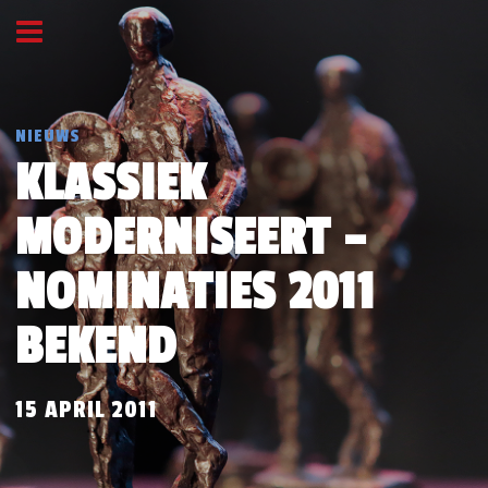
NIEUWS
KLASSIEK
MODERNISEERT –
NOMINATIES 2011
BEKEND
15 APRIL 2011