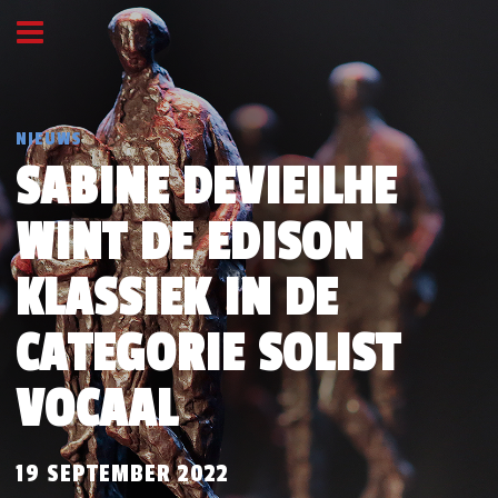
NIEUWS
SABINE DEVIEILHE
WINT DE EDISON
KLASSIEK IN DE
CATEGORIE SOLIST
VOCAAL
19 SEPTEMBER 2022