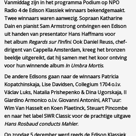
Vanmiddag zijn in het programma
Podium op NPO
Radio 4 de Edison Klassiek winnaars bekendgemaakt.
Twee winnaars waren aanwezig. Sopraan Katharine
Dain en pianist Sam Armstrong ontvingen een Edison
uit handen van presentator Hans Haffmans voor
het album
Regards sur l’Infini
. Ook Daniel Reuss,
chef-
dirigent van Cappella Amsterdam, kreeg het bronzen
beeldje uitgereikt, dat hij samen met het koor ontving
voor hun winnende album
In Umbra Mortis
.
De andere Edisons gaan naar de winnaars Patricia
Kopatchinskaja, Lise Davidsen, Collegium 1704 o.l.v.
Václav Luks, Natalia Prishepenko & Dina Ugorskaja, Il
Giardino Armonico o.l.v. Giovanni Antonini, ART’uur:
Wim Van Hasselt en Koen Plaetinck, Steuart Pincombe
en naar het label SWR Classic voor de prachtige uitgave
Hans Rosbaud conducts Mahler
.
Op zondag 5 december werd reeds de Edison Klassiek