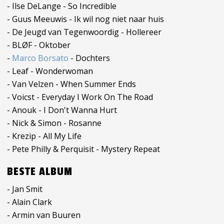
- Ilse DeLange - So Incredible
- Guus Meeuwis - Ik wil nog niet naar huis
- De Jeugd van Tegenwoordig - Hollereer
- BLØF - Oktober
-
Marco Borsato
- Dochters
- Leaf - Wonderwoman
- Van Velzen - When Summer Ends
- Voicst - Everyday I Work On The Road
- Anouk - I Don't Wanna Hurt
- Nick & Simon - Rosanne
- Krezip - All My Life
- Pete Philly & Perquisit - Mystery Repeat
BESTE ALBUM
- Jan Smit
- Alain Clark
- Armin van Buuren