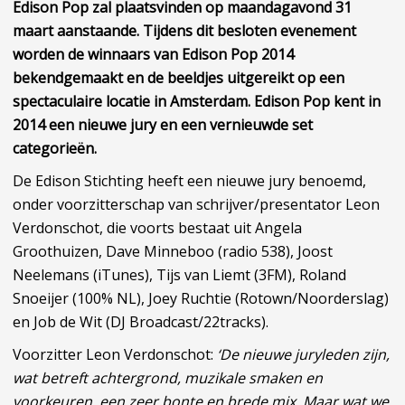
Edison Pop zal plaatsvinden op maandagavond 31
maart aanstaande. Tijdens dit besloten evenement
worden de winnaars van Edison Pop 2014
bekendgemaakt en de beeldjes uitgereikt op een
spectaculaire locatie in Amsterdam. Edison Pop kent in
2014 een nieuwe jury en een vernieuwde set
categorieën.
De Edison Stichting heeft een nieuwe jury benoemd,
onder voorzitterschap van schrijver/presentator Leon
Verdonschot, die voorts bestaat uit Angela
Groothuizen, Dave Minneboo (radio 538), Joost
Neelemans (iTunes), Tijs van Liemt (3FM), Roland
Snoeijer (100% NL), Joey Ruchtie (Rotown/Noorderslag)
en Job de Wit (DJ Broadcast/22tracks).
Voorzitter Leon Verdonschot:
‘De nieuwe juryleden zijn,
wat betreft achtergrond, muzikale smaken en
voorkeuren, een zeer bonte en brede mix. Maar wat we