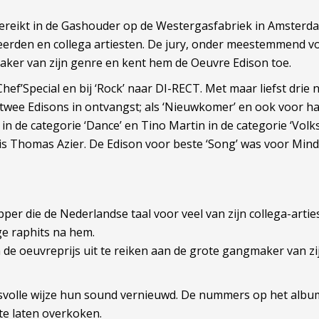
gereikt in de Gashouder op de Westergasfabriek in Amsterd
rden en collega artiesten. De jury, onder meestemmend voo
ker van zijn genre en kent hem de Oeuvre Edison toe.
Chef’Special en bij ‘Rock’ naar DI-RECT. Met maar liefst dri
twee Edisons in ontvangst; als ‘Nieuwkomer’ en ook voor ha
in de categorie ‘Dance’ en Tino Martin in de categorie ‘Vo
ar is Thomas Azier. De Edison voor beste ‘Song’ was voor Mi
per die de Nederlandse taal voor veel van zijn collega-arti
ge raphits na hem.
 de oeuvreprijs uit te reiken aan de grote gangmaker van zi
esvolle wijze hun sound vernieuwd. De nummers op het albu
 te laten overkoken.