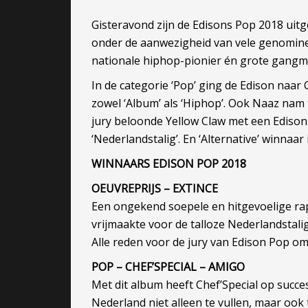
Gisteravond zijn de Edisons Pop 2018 uit
onder de aanwezigheid van vele genominee
nationale hiphop-pionier én grote gangma
In de categorie ‘Pop’ ging de Edison naar 
zowel ‘Album’ als ‘Hiphop’. Ook Naaz nam 
jury beloonde Yellow Claw met een Edison 
‘Nederlandstalig’. En ‘Alternative’ winna
WINNAARS EDISON POP 2018
OEUVREPRIJS – EXTINCE
Een ongekend soepele en hitgevoelige rap
vrijmaakte voor de talloze Nederlandstali
Alle reden voor de jury van Edison Pop om
POP – CHEF’SPECIAL – AMIGO
Met dit album heeft Chef’Special op succ
Nederland niet alleen te vullen, maar ook