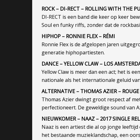
ROCK – DI-RECT – ROLLING WITH THE 
DI-RECT is een band die keer op keer bewij
Soul en funky riffs, zonder dat de rockba
HIPHOP – RONNIE FLEX – RÉMI
Ronnie Flex is de afgelopen jaren uitgeg
generatie hiphopartiesten.
DANCE – YELLOW CLAW – LOS AMSTERD
Yellow Claw is meer dan een act; het is e
nationale als het internationale geluid v
ALTERNATIVE – THOMAS AZIER – ROUGE
Thomas Azier dwingt groot respect af met d
perfectioneert. De geweldige sound van Azi
NIEUWKOMER – NAAZ – 2017 SINGLE RE
Naaz is een artiest die al op jonge leeftij
het bestaande muzieklandschap, een oorsp