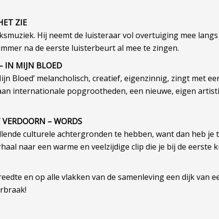
HET ZIE
lksmuziek. Hij neemt de luisteraar vol overtuiging mee langs
r nummer na de eerste luisterbeurt al mee te zingen.
 IN MIJN BLOED
jn Bloed’ melancholisch, creatief, eigenzinnig, zingt met ee
aan internationale popgrootheden, een nieuwe, eigen artist
RT VERDOORN – WORDS
llende culturele achtergronden te hebben, want dan heb je te
l naar een warme en veelzijdige clip die je bij de eerste kijk
breedte en op alle vlakken van de samenleving een dijk van e
rbraak!