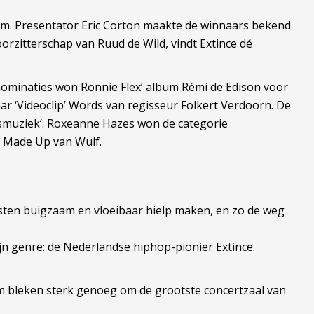
am. Presentator Eric Corton maakte de winnaars bekend
rzitterschap van Ruud de Wild, vindt Extince dé
e nominaties won Ronnie Flex’ album Rémi de Edison voor
ar ‘Videoclip’ Words van regisseur Folkert Verdoorn. De
lksmuziek’. Roxeanne Hazes won de categorie
nd Made Up van Wulf.
esten buigzaam en vloeibaar hielp maken, en zo de weg
jn genre: de Nederlandse hiphop-pionier Extince.
m bleken sterk genoeg om de grootste concertzaal van