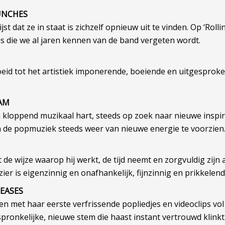
PUNCHES
st dat ze in staat is zichzelf opnieuw uit te vinden. Op ‘Rol
sis die we al jaren kennen van de band vergeten wordt.
roeid tot het artistiek imponerende, boeiende en uitgespr
AM
en kloppend muzikaal hart, steeds op zoek naar nieuwe inspi
an de popmuziek steeds weer van nieuwe energie te voorzien
e wijze waarop hij werkt, de tijd neemt en zorgvuldig zijn ar
er is eigenzinnig en onafhankelijk, fijnzinnig en prikkelend
LEASES
d en met haar eerste verfrissende popliedjes en videoclips vol
ronkelijke, nieuwe stem die haast instant vertrouwd klinkt