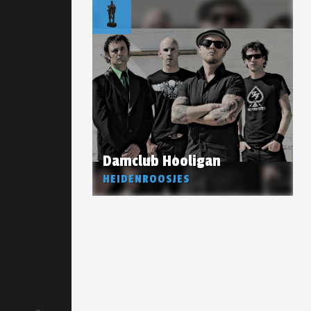
Damclub Hooligan
HEIDENROOSJES