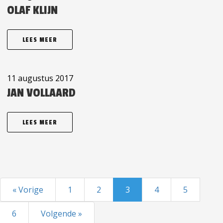
OLAF KLIJN
LEES MEER
11 augustus 2017
JAN VOLLAARD
LEES MEER
« Vorige
1
2
3
4
5
6
Volgende »