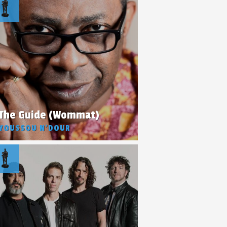
The Guide (Wommat)
YOUSSOU N’DOUR