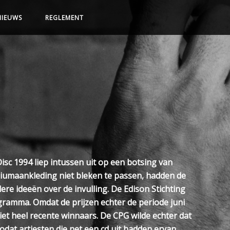
NIEUWS
REGLEMENT
sc 1994 liep intussen uit op een botsing van
odiumaankleding niet bleken te passen, hadden de
ere ideeën over de invulling. De Edison Stichting
gramma. Omdat de prijzen echter de periode juni
iet heel recente winnaars. De CPG wilde echter dat
zodat artiesten die net een cd uit hadden ervan