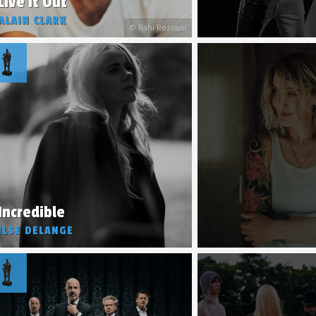
Live It Out
ALAIN CLARK
© Rahi Rezvani
Incredible
ILSE DELANGE