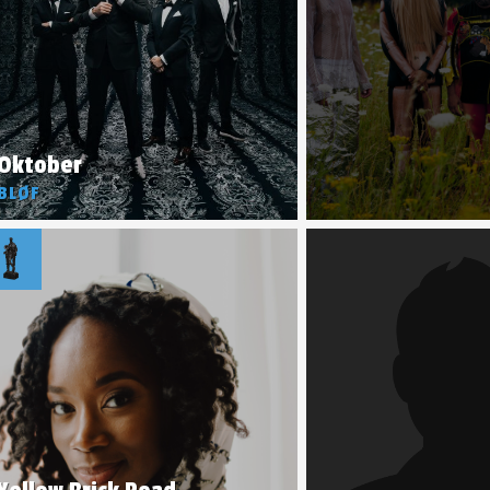
Oktober
BLØF