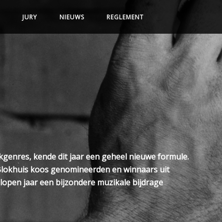
JURY
NIEUWS
REGLEMENT
kgenres, kende dit jaar een geheel nieuwe formule.
 Blokhuis koos genomineerden en winnaars uit
elopen jaar een bijzondere muzikale bijdrage