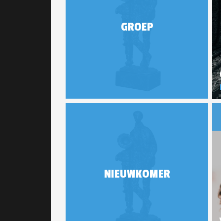
GROEP
NIEUWKOMER