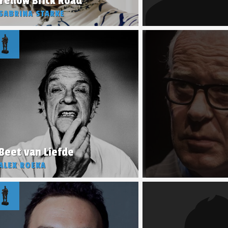
Yellow Brick Road
SABRINA STARKE
Beet van Liefde
ALEX ROEKA