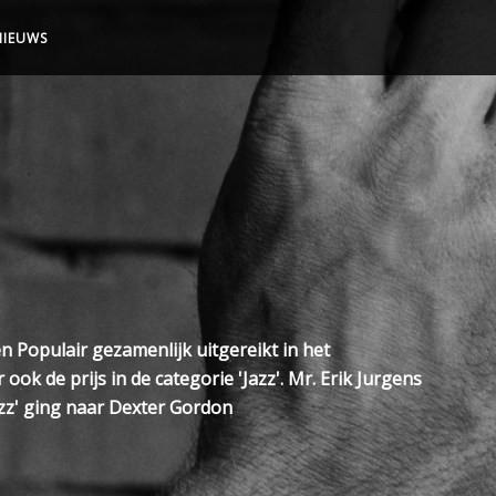
NIEUWS
n Populair gezamenlijk uitgereikt in het
 de prijs in de categorie 'Jazz'. Mr. Erik Jurgens
zz' ging naar Dexter Gordon