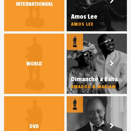
INTERNATIONAAL
Amos Lee
AMOS LEE
WORLD
Dimanche a Baha
AMADOU & MARIAM
DVD