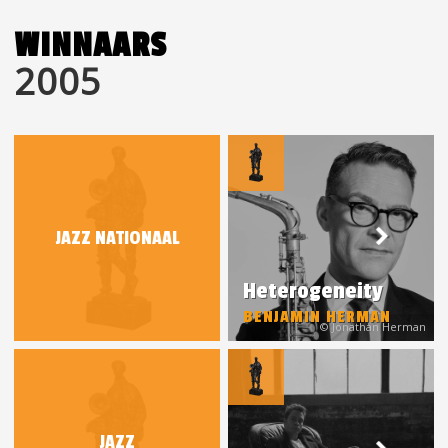
WINNAARS
2005
JAZZ NATIONAAL
Heterogeneity
BENJAMIN HERMAN
© Jonathan Herman
JAZZ