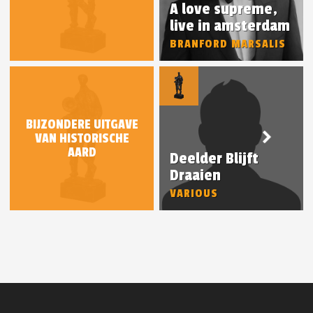
A love supreme,
live in amsterdam
BRANFORD MARSALIS
BIJZONDERE UITGAVE
VAN HISTORISCHE
AARD
Deelder Blijft
Draaien
VARIOUS