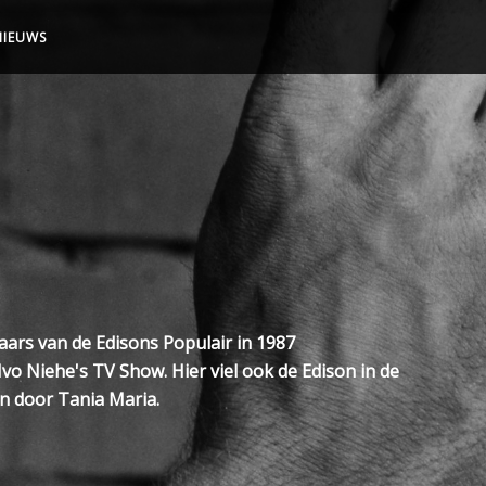
NIEUWS
ars van de Edisons Populair in 1987
vo Niehe's TV Show. Hier viel ook de Edison in de
n door Tania Maria.