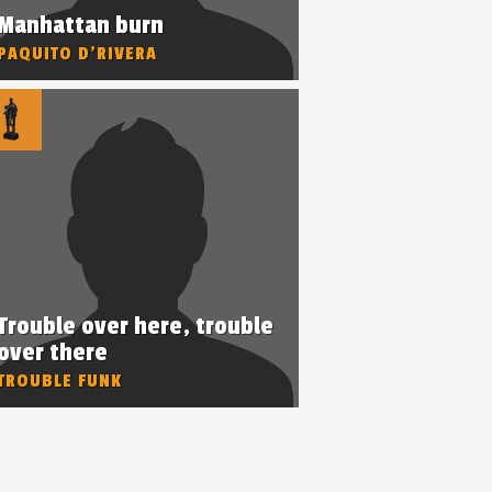
Manhattan burn
PAQUITO D’RIVERA
Trouble over here, trouble
over there
TROUBLE FUNK